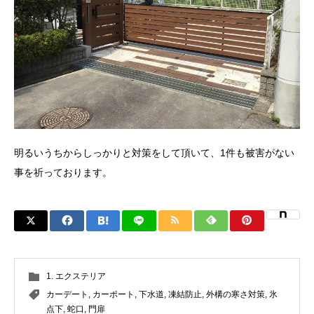
明るいうちからしっかりと対策をして頂いて、1件も被害がない
事を祈っております。
1. エクステリア
カーデート
,
カーポート
,
下水道
,
凍結防止
,
外構の寒さ対策
,
氷
点下
,
蛇口
,
門扉