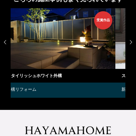
賞作品


スタイリッシュデザイン外構
新築外構