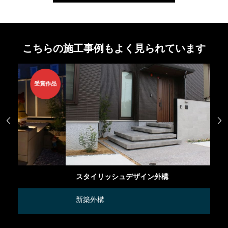
こちらの施工事例もよく見られています
作品


スタイリッシュデザイン外構
和
新築外構
新