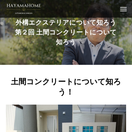
外
構
エ
ク
ス
テ
リ
ア
に
つ
い
て
知
ろ
う
第
２
回
土
間
コ
ン
ク
リ
ー
ト
に
つ
い
て
知
ろ
う
土間コンクリートについて知ろ
う！