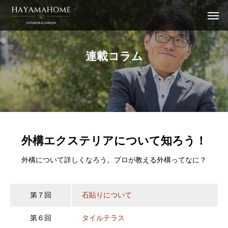
連
載
コ
ラ
ム
外構エクステリアについて知ろう！
外構について詳しくなろう。プロが教える外構ってなに？
第７回
石貼りについて
第６回
タイルテラス