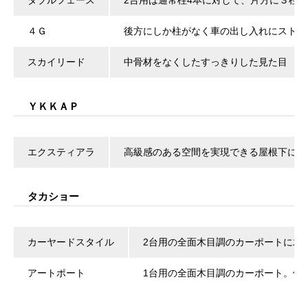
ダブルフェース
2台用は通常柱4本に対して、片方に３柱
４Ｇ
後方にしか柱がなく車の出し入れにストレ
スカイリード
中骨材をなくしたすっきりした見た目
ＹＫＫＡＰ
エクスティアラ
高級感のある空間を実現できる屋根下に木
タカショー
カーヤードスタイル
2台用の全面木目調のカーポートに木
アートポート
1台用の全面木目調のカーポート。他