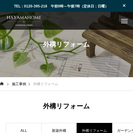
TEL：0120-395-218 午前9時～午後7時（定休日：日曜）
外
構
リ
フ
ォ
ー
ム
施工事例
外構リフォーム
外構リフォーム
ALL
新築外構
外構リフォーム
ガーデン